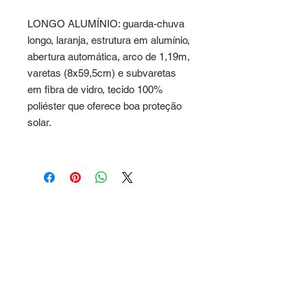
LONGO ALUMÍNIO: guarda-chuva
longo, laranja, estrutura em alumínio,
abertura automática, arco de 1,19m,
varetas (8x59,5cm) e subvaretas
em fibra de vidro, tecido 100%
poliéster que oferece boa proteção
solar.
Pernocte
Sugerencias de itinerario
Tipos de charter
Términos y condiciones
Política de privacidad
Testimonios y Fotos