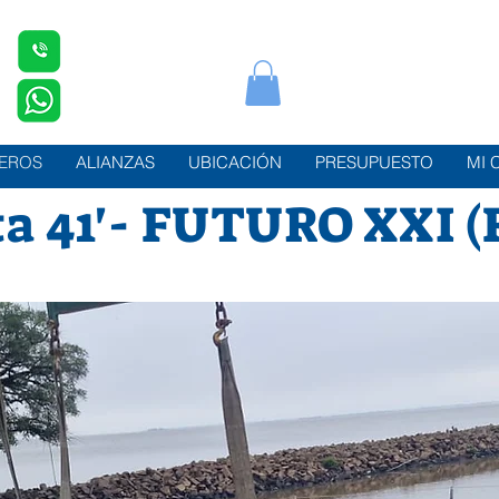
LEROS
ALIANZAS
UBICACIÓN
PRESUPUESTO
MI 
ta 41'- FUTURO XXI (F