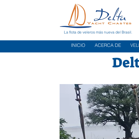
La flota de veleros más nueva del Brasil.
INICIO
ACERCA DE
VE
Del