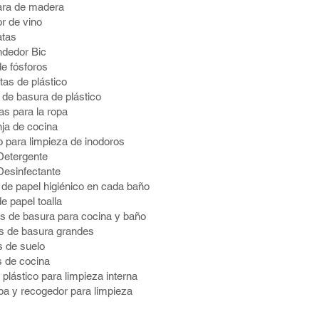
ara de madera
or de vino
atas
ndedor Bic
de fósforos
as de plástico
 de basura de plástico
as para la ropa
ja de cocina
lo para limpieza de inodoros
Detergente
Desinfectante
s de papel higiénico en cada baño
de papel toalla
s de basura para cocina y baño
s de basura grandes
 de suelo
 de cocina
 plástico para limpieza interna
a y recogedor para limpieza