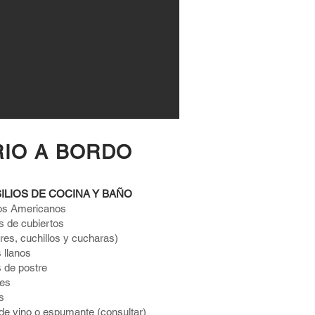
RIO A BORDO
ILIOS DE COCINA Y BAÑO
os Americanos
s de cubiertos
res, cuchillos y cucharas)
s llanos
s de postre
nes
s
e vino o espumante (consultar)