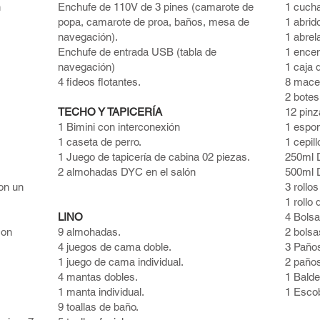
n
Enchufe de 110V de 3 pines (camarote de
1 cuch
popa, camarote de proa, baños, mesa de
1 abrid
navegación).
1 abrel
Enchufe de entrada USB (tabla de
1 ence
navegación)
1 caja 
4 fideos flotantes.
8 macet
2 botes
TECHO Y TAPICERÍA
12 pinz
1 Bimini con interconexión
1 espon
1 caseta de perro.
1 cepil
1 Juego de tapicería de cabina 02 piezas.
250ml 
2 almohadas DYC en el salón
500ml 
on un
3 rollo
1 rollo 
LINO
4 Bolsa
con
9 almohadas.
2 bolsa
4 juegos de cama doble.
3 Paños
1 juego de cama individual.
2 paños
4 mantas dobles.
1 Balde
1 manta individual.
1 Escob
9 toallas de baño.