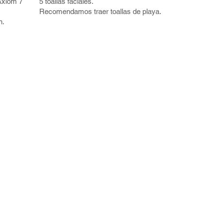
Axiom 7
5 toallas faciales.
Recomendamos traer toallas de playa.
n.