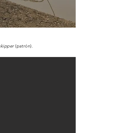
skipper
(patrón).