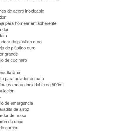
s
nes de acero inoxidable
dor
ja para hornear antiadherente
ridor
dora
adera de plástico duro
ja de plástico duro
or grande
llo de cocinero
o
era Italiana
te para colador de café
lera de acero inoxidable de 500ml
ulación
o
llo de emergencia
radita de arroz
gedor de masa
arón de sopa
 de carnes