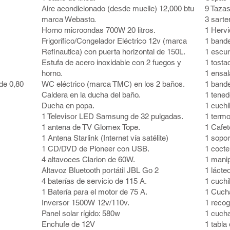
Aire acondicionado (desde muelle) 12,000 btu
9 Taza
marca Webasto.
3 sarte
Horno microondas 700W 20 litros.
1 Hervi
Frigorífico/Congelador Eléctrico 12v (marca
1 bande
Refinautica) con puerta horizontal de 150L.
1 escur
Estufa de acero inoxidable con 2 fuegos y
1 tosta
horno.
1 ensal
de 0,80
WC eléctrico (marca TMC) en los 2 baños.
1 bande
Caldera en la ducha del baño.
1 tened
Ducha en popa.
1 cuchi
1 Televisor LED Samsung de 32 pulgadas.
1 term
1 antena de TV Glomex Tope.
1 Cafet
1 Antena Starlink (Internet vía satélite)
1 sopor
1 CD/DVD de Pioneer con USB.
1 cocte
4 altavoces Clarion de 60W.
1 manip
Altavoz Bluetooth portátil JBL Go 2
1 lácte
4 baterías de servicio de 115 A.
1 cuchi
1 Batería para el motor de 75 A.
1 Cucha
Inversor 1500W 12v/110v.
1 reco
Panel solar rígido: 580w
1 cuch
Enchufe de 12V
1 tabla