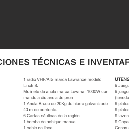
CIONES TÉCNICAS E INVENTA
1 radio VHF/AIS marca Lawrance modelo
UTENS
Linck 8.
9 Jueg
Molinete de ancla marca Lewmar 1000W con
9 juego
mando a distancia de proa
(tenedo
1 Ancla Bruce de 20Kg de hierro galvanizado.
9 plato
40 m de corriente.
9 plato
6 Cartas náuticas de la región.
9 tazo
1 bomba de achique manual.
9 Copa
1 cable de línea.
Copas d